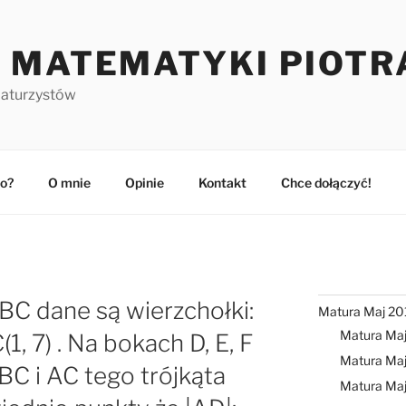
 MATEMATYKI PIOTR
maturzystów
o?
O mnie
Opinie
Kontakt
Chce dołączyć!
ABC dane są wierzchołki:
Matura Maj 20
Matura Ma
 C(1, 7) . Na bokach D, E, F
Matura Maj
BC i AC tego trójkąta
Matura Ma