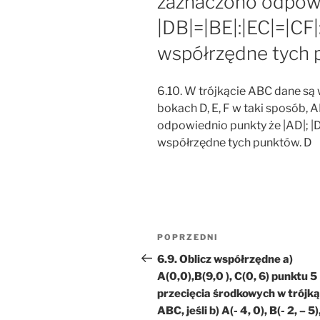
zaznaczono odpowi
|DB|=|BE|:|EC|=|CF|:
współrzędne tych 
6.10. W trójkącie ABC dane są wier
bokach D, E, F w taki sposób, 
odpowiednio punkty że |AD|; |DB
współrzędne tych punktów. D
Nawigacja
Poprzedni
POPRZEDNI
wpisu
wpis
6.9. Oblicz współrzędne a)
A(0,0),B(9,0 ), C(0, 6) punktu 5
przecięcia środkowych w trójką
ABC, jeśli b) A(- 4, 0), B(- 2, – 5)