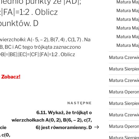
ednio punkty że |AD|;
Matura Ma
|FA|=1:2 . Oblicz
Matura Ma
Matura Ma
punktów. D
Matura Maj
Matura Maj
zchołki: A(- 5, – 2), B(7, 4) , C(1, 7) . Na
Matura Ma
AB, BC i AC tego trójkąta zaznaczono
|=|BE|:|EC|=|CF|:|FA|=1:2 . Oblicz
Matura Czerwi
Matura Sierpie
Zobacz!
Matura Czerwi
Matura Operon
Matura Sierpie
NASTĘPNE
Następny
wpis
6.11. Wykaż, że trójkąt o
Matura Czerwi
wierzchołkach A(0, 2), B(6, – 2), c(7,
Matura Opero
cie
6) jest równoramienny. D
, c(0,
Matura Sierpie