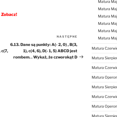
Matura Ma
Matura Ma
Zobacz!
Matura Ma
Matura Maj
Matura Maj
NASTĘPNE
Następny
Matura Ma
wpis
6.13. Dane są punkty: A(- 2, 0) , B(3,
Matura Czerwi
 c(7,
1), c(4, 6), D(- 1, 5) ABCD jest
rombem. . Wykaż, że czworokąt D
Matura Sierpie
Matura Czerwi
Matura Operon
Matura Sierpie
Matura Czerwi
Matura Opero
Matura Sierpie