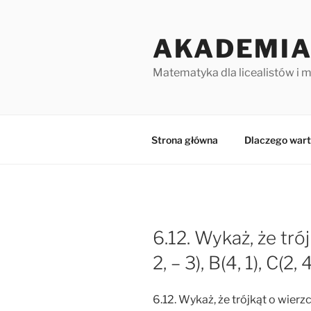
Przejdź
do
AKADEMIA
treści
Matematyka dla licealistów i 
Strona główna
Dlaczego wart
6.12. Wykaż, że tró
2, – 3), B(4, 1), C(2
6.12. Wykaż, że trójkąt o wierzcho