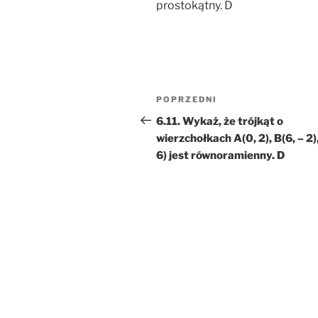
prostokątny. D
Nawigacja
Poprzedni
POPRZEDNI
wpisu
wpis
6.11. Wykaż, że trójkąt o
wierzchołkach A(0, 2), B(6, – 2),
6) jest równoramienny. D