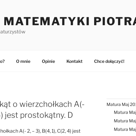
 MATEMATYKI PIOTR
maturzystów
o?
O mnie
Opinie
Kontakt
Chce dołączyć!
jkąt o wierzchołkach A(-
Matura Maj 20
Matura Ma
, 4) jest prostokątny. D
Matura Maj
Matura Ma
łkach A(- 2, – 3), B(4, 1), C(2, 4) jest