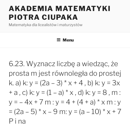
Przejdź
AKADEMIA MATEMATYKI
do
PIOTRA CIUPAKA
treści
Matematyka dla licealistów i maturzystów
Menu
6.23. Wyznacz liczbę a wiedząc, że
prosta m jest równoległa do prostej
k. a) k: y = (2a – 3) * x + 4 , b) k: y = 3x
+ a , c) k: y = (1 – a) * x , d) k: y = 8 , m :
y = – 4x + 7 m : y = 4 + (4 + a) * x m : y
= (2a – 5) * x – 9 m: y = (a – 10) * x + 7
P i na