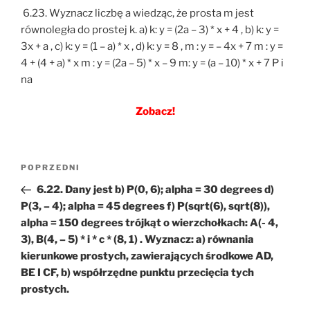
6.23. Wyznacz liczbę a wiedząc, że prosta m jest
równoległa do prostej k. a) k: y = (2a – 3) * x + 4 , b) k: y =
3x + a , c) k: y = (1 – a) * x , d) k: y = 8 , m : y = – 4x + 7 m : y =
4 + (4 + a) * x m : y = (2a – 5) * x – 9 m: y = (a – 10) * x + 7 P i
na
Zobacz!
Nawigacja
Poprzedni
POPRZEDNI
wpisu
wpis
6.22. Dany jest b) P(0, 6); alpha = 30 degrees d)
P(3, – 4); alpha = 45 degrees f) P(sqrt(6), sqrt(8)),
alpha = 150 degrees trójkąt o wierzchołkach: A(- 4,
3), B(4, – 5) * i * c * (8, 1) . Wyznacz: a) równania
kierunkowe prostych, zawierających środkowe AD,
BE I CF, b) współrzędne punktu przecięcia tych
prostych.