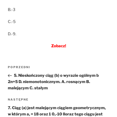
B.-3
C.-5
D.-9.
Zobacz!
Nawigacja
Poprzedni
POPRZEDNI
wpisu
wpis
5. Nieskończony ciąg (b) o wyrazie ogólnym b
2n+5 D. niemonotonicznym. A. rosnącym B.
malejącym C. stałym
Następny
NASTĘPNE
wpis
7. Ciąg (a) jest malejącym ciągiem geometrycznym,
w którym a, = 18 oraz 1 0,-10 lloraz tego ciągu jest