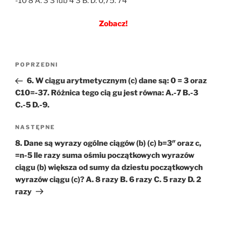
-10 8 A. 3 3 lub 4 3 B. D. 0,75. 74
Zobacz!
Nawigacja
Poprzedni
POPRZEDNI
wpisu
wpis
6. W ciągu arytmetycznym (c) dane są: 0 = 3 oraz
C10=-37. Różnica tego cią gu jest równa: A.-7 B.-3
C.-5 D.-9.
Następny
NASTĘPNE
wpis
8. Dane są wyrazy ogólne ciągów (b) (c) b=3″ oraz c,
=n-5 lle razy suma ośmiu początkowych wyrazów
ciągu (b) większa od sumy da dziestu początkowych
wyrazów ciągu (c)? A. 8 razy B. 6 razy C. 5 razy D. 2
razy