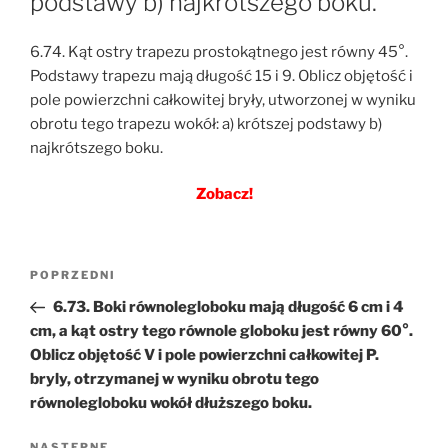
podstawy b) najkrótszego boku.
6.74. Kąt ostry trapezu prostokątnego jest równy 45°.
Podstawy trapezu mają długość 15 i 9. Oblicz objętość i
pole powierzchni całkowitej bryły, utworzonej w wyniku
obrotu tego trapezu wokół: a) krótszej podstawy b)
najkrótszego boku.
Zobacz!
Nawigacja
Poprzedni
POPRZEDNI
wpisu
wpis
6.73. Boki równolegloboku mają długość 6 cm i 4
cm, a kąt ostry tego równole globoku jest równy 60°.
Oblicz objętość V i pole powierzchni całkowitej P.
bryly, otrzymanej w wyniku obrotu tego
równolegloboku wokół dłuższego boku.
NASTĘPNE